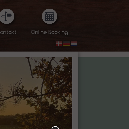
ontakt
Online Booking