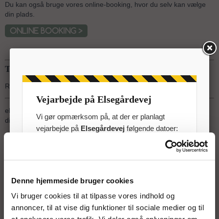
Du kan også bruge vores online-booking, hvor du selv kan vælge
din plads.
ONLINE BOOKING >
Telefon eller email:
Ring til os på:
+45 - 86 34 12 38
eller udfyld nedenstående kontakt formular og vi vender tilbage til
dig hurtigst muligt.
felter markeret med *
skal
udfyldes.
Denne hjemmeside bruger cookies
Vi bruger cookies til at tilpasse vores indhold og
annoncer, til at vise dig funktioner til sociale medier og til