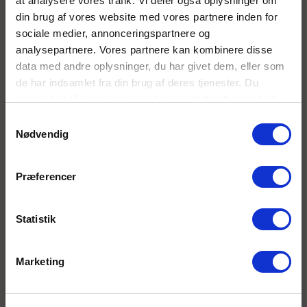
at analysere vores trafik. Vi deler også oplysninger om
din brug af vores website med vores partnere inden for
sociale medier, annonceringspartnere og
analysepartnere. Vores partnere kan kombinere disse
data med andre oplysninger, du har givet dem, eller som
de har indsamlet fra din brug af deres tjenester. Du
samtykker til vores cookies, hvis du fortsætter med at
anvende vores hjemmeside.
Samtykkevalg
Nødvendig
Præferencer
Statistik
Marketing